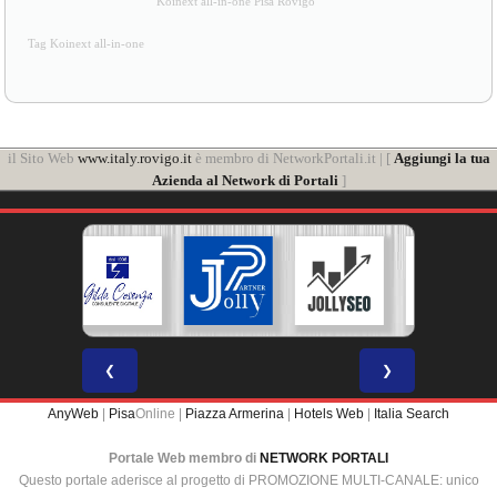
Koinext all-in-one Pisa Rovigo
Tag Koinext all-in-one
il Sito Web
www.italy.rovigo.it
è membro di NetworkPortali.it | [
Aggiungi la tua
Azienda al Network di Portali
]
❮
❯
AnyWeb
|
Pisa
Online |
Piazza Armerina
|
Hotels Web
|
Italia Search
Portale Web membro di
NETWORK PORTALI
Questo portale aderisce al progetto di PROMOZIONE MULTI-CANALE: unico