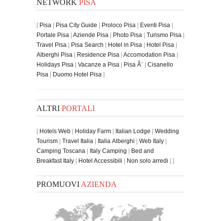
NETWORK
PISA
[
Pisa
|
Pisa City Guide
|
Proloco Pisa
|
Eventi Pisa
|
Portale Pisa
|
Aziende Pisa
|
Photo Pisa
|
Turismo Pisa
|
Travel Pisa
|
Pisa Search
|
Hotel in Pisa
|
Hotel Pisa
|
Alberghi Pisa
|
Residence Pisa
|
Accomodation Pisa
|
Holidays Pisa
|
Vacanze a Pisa
|
Pisa Ã¨
|
Cisanello
Pisa
|
Duomo Hotel Pisa
]
ALTRI
PORTALI
[
Hotels Web
|
Holiday Farm
|
Italian Lodge
|
Wedding
Tourism
|
Travel Italia
|
Italia Alberghi
|
Web Italy
|
Camping Toscana
|
Italy Camping
|
Bed and
Breakfast Italy
|
Hotel Accessibili
|
Non solo arredi
| ]
PROMUOVI
AZIENDA