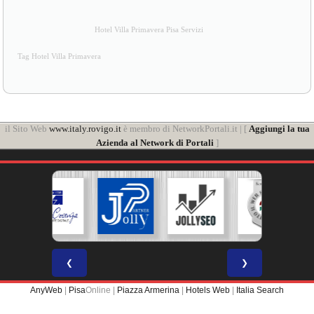
Hotel Villa Primavera Pisa Servizi
Tag Hotel Villa Primavera
il Sito Web
www.italy.rovigo.it
è membro di NetworkPortali.it | [
Aggiungi la tua
Azienda al Network di Portali
]
❮
❯
AnyWeb
|
Pisa
Online |
Piazza Armerina
|
Hotels Web
|
Italia Search