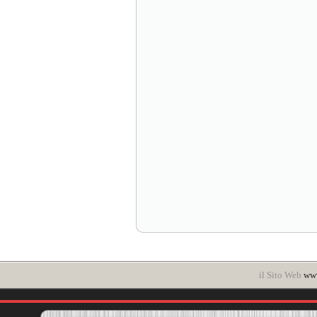
il Sito Web
www