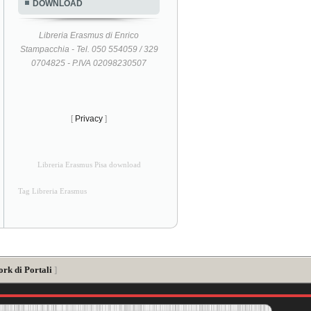
DOWNLOAD
Libreria Erasmus di Enrico
Stampacchia - Tel. 050 554059 / 329
0704825 - P.IVA 02098230507
[
Privacy
]
Libreria Erasmus Pisa download
Tag Libreria Erasmus
ork di Portali
]