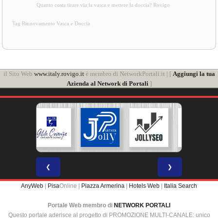
Quanto costa tirare via la vasca e mettere la doccia? Rovigo
Tag Rinnovamento Vasca e Doccia
il Sito Web
www.italy.rovigo.it
è membro di NetworkPortali.it | [
Aggiungi la tua
Azienda al Network di Portali
]
❮
❯
AnyWeb
|
Pisa
Online |
Piazza Armerina
|
Hotels Web
|
Italia Search
Portale Web membro di
NETWORK PORTALI
Questo portale aderisce al progetto di PROMOZIONE MULTI-CANALE: unico