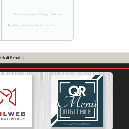
Kit sportello vasca da bagno Rovigo
Tag Rinnovamento Vasca e Doccia
ork di Portali
]