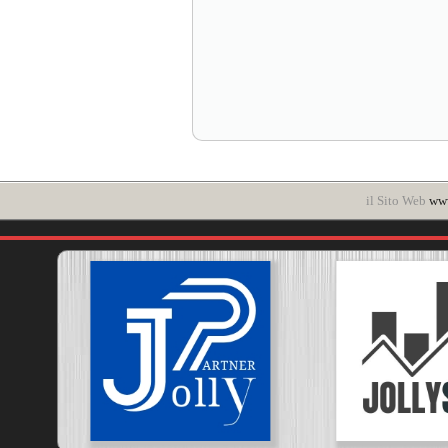
il Sito Web
www