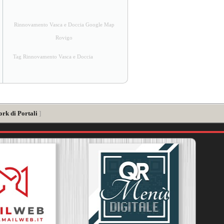
Rinnovamento Vasca e Doccia Google Map
Rovigo
Tag Rinnovamento Vasca e Doccia
ork di Portali
]