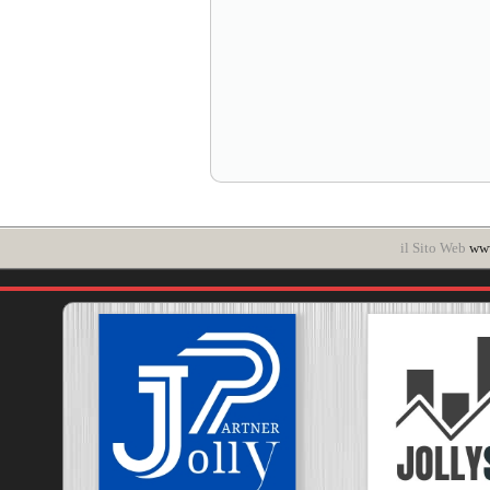
il Sito Web
www