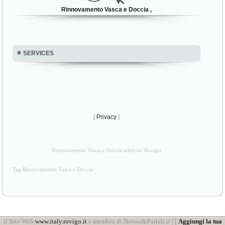
Rinnovamento Vasca e Doccia ,
SERVICES
[
Privacy
]
Rinnovamento Vasca e Doccia telefono Rovigo
Tag Rinnovamento Vasca e Doccia
il Sito Web
www.italy.rovigo.it
è membro di NetworkPortali.it | [
Aggiungi la tua