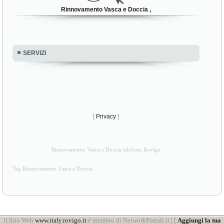
Rinnovamento Vasca e Doccia ,
SERVIZI
[
Privacy
]
Rinnovamento Vasca e Doccia telefono Rovigo
Tag Rinnovamento Vasca e Doccia
il Sito Web
www.italy.rovigo.it
è membro di NetworkPortali.it | [
Aggiungi la tua