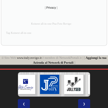
[
Privacy
]
Koinext all-in-one Pisa Foto Rovigo
Tag Koinext all-in-one
il Sito Web
www.italy.rovigo.it
è membro di NetworkPortali.it | [
Aggiungi la tua
Azienda al Network di Portali
]
❮
❯