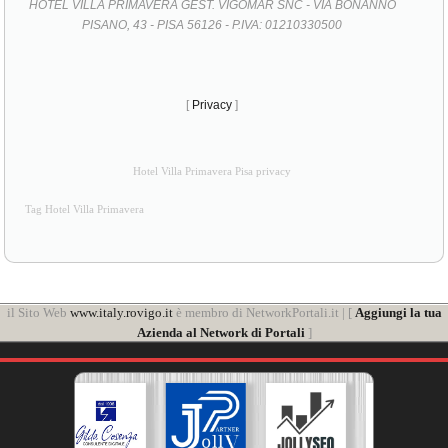
HOTEL VILLA PRIMAVERA GEST. VIGOMAR SNC - VIA BONANNO
PISANO, 43 - PISA 56126 - P.IVA: 01210330500
[
Privacy
]
Hotel Villa Primavera Pisa privacy
Tag Hotel Villa Primavera
il Sito Web
www.italy.rovigo.it
è membro di NetworkPortali.it | [
Aggiungi la tua
Azienda al Network di Portali
]