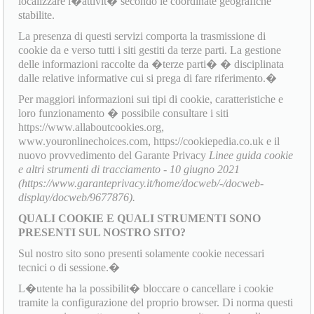
localizzare l�attivit� secondo le coordinate geografiche
stabilite.
La presenza di questi servizi comporta la trasmissione di
cookie da e verso tutti i siti gestiti da terze parti. La gestione
delle informazioni raccolte da �terze parti� � disciplinata
dalle relative informative cui si prega di fare riferimento.�
Per maggiori informazioni sui tipi di cookie, caratteristiche e
loro funzionamento � possibile consultare i siti
https://www.allaboutcookies.org,
www.youronlinechoices.com, https://cookiepedia.co.uk e il
nuovo provvedimento del Garante Privacy
Linee guida cookie
e altri strumenti di tracciamento - 10 giugno 2021
(https://www.garanteprivacy.it/home/docweb/-/docweb-
display/docweb/9677876).
QUALI COOKIE E QUALI STRUMENTI SONO
PRESENTI SUL NOSTRO SITO?
Sul nostro sito sono presenti solamente cookie necessari
tecnici o di sessione.�
L�utente ha la possibilit� bloccare o cancellare i cookie
tramite la configurazione del proprio browser. Di norma questi