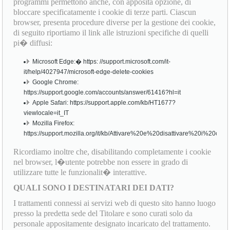
programmi permettono anche, con apposita opzione, di
bloccare specificatamente i cookie di terze parti. Ciascun
browser, presenta procedure diverse per la gestione dei cookie,
di seguito riportiamo il link alle istruzioni specifiche di quelli
pi� diffusi:
Microsoft Edge:� https: //support.microsoft.com/it-
it/help/4027947/microsoft-edge-delete-cookies
Google Chrome:
https://support.google.com/accounts/answer/61416?hl=it
Apple Safari: https://support.apple.com/kb/HT1677?
viewlocale=it_IT
Mozilla Firefox:
https://support.mozilla.org/it/kb/Attivare%20e%20disattivare%20i%20cook
Ricordiamo inoltre che, disabilitando completamente i cookie
nel browser, l�utente potrebbe non essere in grado di
utilizzare tutte le funzionalit� interattive.
QUALI SONO I DESTINATARI DEI DATI?
I trattamenti connessi ai servizi web di questo sito hanno luogo
presso la predetta sede del Titolare e sono curati solo da
personale appositamente designato incaricato del trattamento.