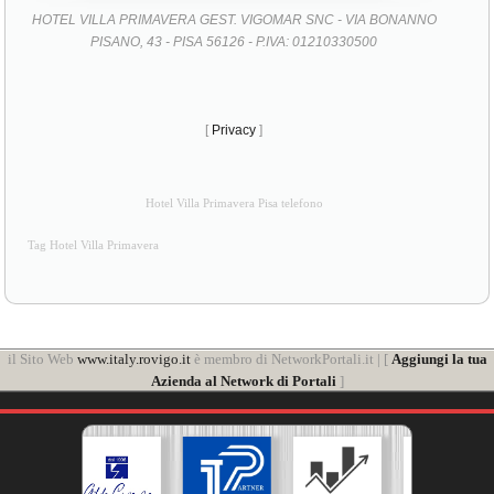
HOTEL VILLA PRIMAVERA GEST. VIGOMAR SNC - VIA BONANNO
PISANO, 43 - PISA 56126 - P.IVA: 01210330500
[
Privacy
]
Hotel Villa Primavera Pisa telefono
Tag Hotel Villa Primavera
il Sito Web
www.italy.rovigo.it
è membro di NetworkPortali.it | [
Aggiungi la tua
Azienda al Network di Portali
]