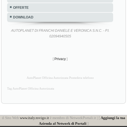
OFFERTE
DOWNLOAD
AUTOPLANET DI FRANCHI DANIELE E VERONICA S.N.C. - P.I.
02094940505
[
Privacy
]
AutoPlanet Officina Autorizzata Pontedera telefono
Tag AutoPlanet Officina Autorizzata
il Sito Web
www.italy.rovigo.it
è membro di NetworkPortali.it | [
Aggiungi la tua
Azienda al Network di Portali
]