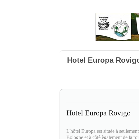
Hotel Europa Rovig
Hotel Europa Rovigo
L'hôtel Europa est situèe à seulement
Bologne et à côtè ègalement de la ro