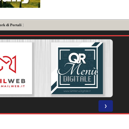
ork di Portali
]
❯