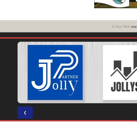
il Sito Web
www
❮