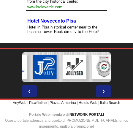
❮
❯
AnyWeb
|
Pisa
Online |
Piazza Armerina
|
Hotels Web
|
Italia Search
Portale Web membro di
NETWORK PORTALI
Questo portale aderisce al progetto di PROMOZIONE MULTI-CANALE: unico
inserimento, multipla promozione!